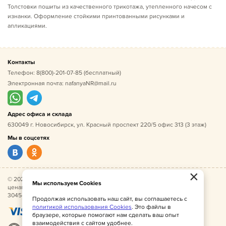
Толстовки пошиты из качественного трикотажа, утепленного начесом с
изнанки. Оформление стойкими принтованными рисунками и
апликациями.
Контакты
Телефон:
8(800)-201-07-85
(бесплатный)
Электронная почта:
nafanyaNR@mail.ru
Адрес офиса и склада
630049 г. Новосибирск, ул. Красный проспект 220/5 офис 313 (3 этаж)
Мы в соцсетях
×
© 2026 Нафаня — оптовые поставки детской одежды по
Мы используем Cookies
ценам производителя. ИНН 541005493544, ОГРН
304541027500052.
Продолжая использовать наш сайт, вы соглашаетесь с
политикой использования Cookies
. Это файлы в
браузере, которые помогают нам сделать ваш опыт
взаимодействия с сайтом удобнее.