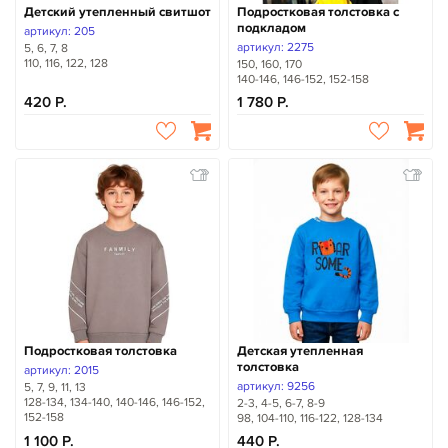
Детский утепленный свитшот
Подростковая толстовка с
подкладом
артикул: 205
артикул: 2275
5, 6, 7, 8
110, 116, 122, 128
150, 160, 170
140-146, 146-152, 152-158
420
1 780
Подростковая толстовка
Детская утепленная
толстовка
артикул: 2015
артикул: 9256
5, 7, 9, 11, 13
128-134, 134-140, 140-146, 146-152,
2-3, 4-5, 6-7, 8-9
152-158
98, 104-110, 116-122, 128-134
1 100
440