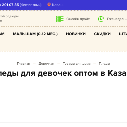
)-201-07-85
(бесплатный)
Казань
ской одежды
Онлайн прайс
Еженедельн
ля
АМ
МАЛЫШАМ (0-12 МЕС.)
НОВИНКИ
СКИДКИ
ШТУ
Главная
Девочкам
Товары для дома
Пледы
Пледы для девочек оптом в Каз