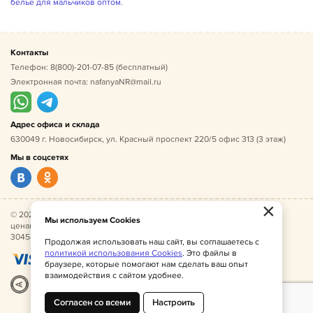
белье для мальчиков оптом
.
Контакты
Телефон:
8(800)-201-07-85
(бесплатный)
Электронная почта:
nafanyaNR@mail.ru
Адрес офиса и склада
630049 г. Новосибирск, ул. Красный проспект 220/5 офис 313 (3 этаж)
Мы в соцсетях
×
© 2026 Нафаня — оптовые поставки детской одежды по
Мы используем Cookies
ценам производителя. ИНН 541005493544, ОГРН
304541027500052.
Продолжая использовать наш сайт, вы соглашаетесь с
политикой использования Cookies
. Это файлы в
браузере, которые помогают нам сделать ваш опыт
взаимодействия с сайтом удобнее.
Разработка
|
Веб-аналитика
Согласен со всеми
Настроить