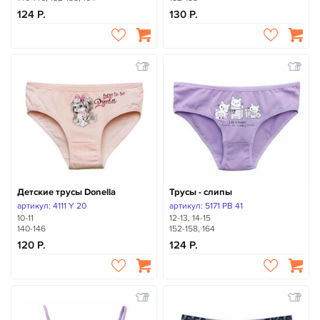
124
130
Детские трусы Donella
Трусы - слипы
артикул: 4111 Y 20
артикул: 5171 PB 41
10-11
12-13, 14-15
140-146
152-158, 164
120
124