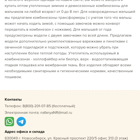
купить оптом утепленные зимние и демисезонные комбинезоны для
мальчиков на любой возраст от 0 до 8 лет. Для новорожденных малышей
мы предлагаем комбинезоны-трансформеры ( с учетом того что малыш
может начать ходить зимой, с помощью замочков можно конверт
переделать в комбинезон с ножками). Для малышей от года
предусмотрены модели с двумя замочками по всей длине. Предлагаем
модели дополнительно укомплектованные варежками и пинетками с
овчинной подкладкой и подстежкой, которую можно убрать при
наступлении более теплой погоды. Утеплитель используемый в
комбинезонах - холлофайбер или биопух, верх - водоотталкивающая
гладкая плащевка или мембранная ткань. Все изделия обладают всеми
необходимыми санитарными и гигиеническими нормами, качественным
пошивом.
Контакты
Телефон:
8(800)-201-07-85
(бесплатный)
Электронная почта:
nafanyaNR@mail.ru
Адрес офиса и склада
630049 г. Новосибирск, ул. Красный проспект 220/5 офис 313 (3 этаж)