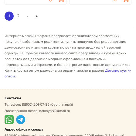
›
»
1
2
Интернет-магазин Нафаня предлагает, организаторам совместных
покупок и заботливым родителям, купить поштучно без рядов детские
демисезонные и зимние куртки по ценам производителей верхней
одежды. В штучном каталоге нашего сайта представлены куртки ярких
расцветок для девочек с модным оформлением паетками-
перевертышами и стразами, и более строгие однотонные для мальчиков.
Купить куртки оптом размерными рядами можно в разеле
Детские куртки
оптом.
Контакты
Телефон:
8(800)-201-07-85
(бесплатный)
Электронная почта:
nafanyaNR@mail.ru
Адрес офиса и склада
630049 г. Новосибирск, ул. Красный проспект 220/5 офис 313 (3 этаж)