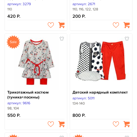
артикул: 3279
артикул: 2671
110
110, 116, 122, 128
420
200
Sale
Трикотажный костюм
Детский нарядный комплект
(туника+лосины)
артикул: 5011
артикул: 9616
134-140
98, 104
550
800