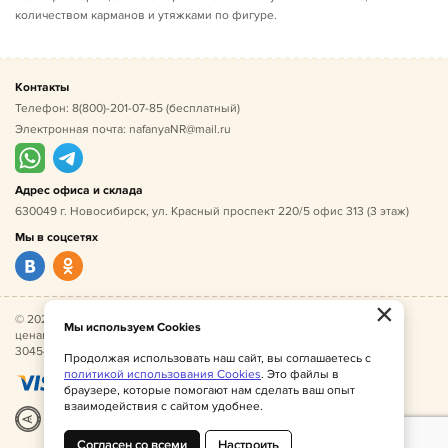
количеством карманов и утяжками по фигуре.
Контакты
Телефон:
8(800)-201-07-85
(бесплатный)
Электронная почта:
nafanyaNR@mail.ru
Адрес офиса и склада
630049 г. Новосибирск, ул. Красный проспект 220/5 офис 313 (3 этаж)
Мы в соцсетях
×
© 2026 Нафаня — оптовые поставки детской одежды по
Мы используем Cookies
ценам производителя. ИНН 541005493544, ОГРН
304541027500052.
Продолжая использовать наш сайт, вы соглашаетесь с
политикой использования Cookies
. Это файлы в
браузере, которые помогают нам сделать ваш опыт
взаимодействия с сайтом удобнее.
Разработка
|
Веб-аналитика
Согласен со всеми
Настроить