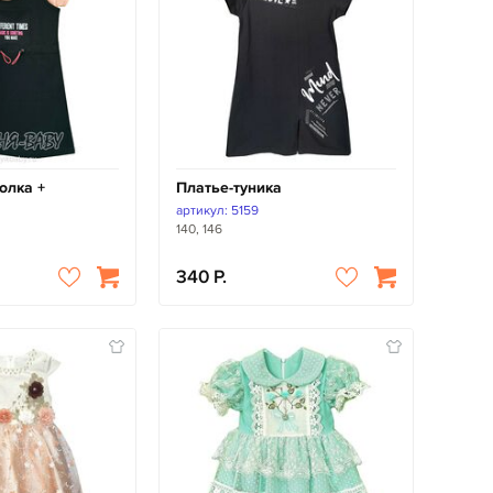
олка +
Платье-туника
артикул: 5159
140, 146
340