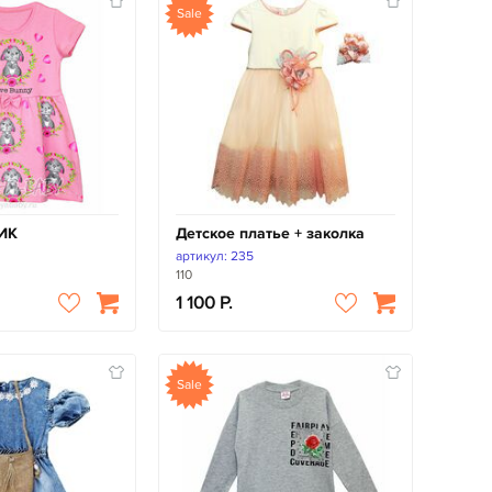
Sale
ИК
Детское платье + заколка
артикул: 235
110
1 100
Sale