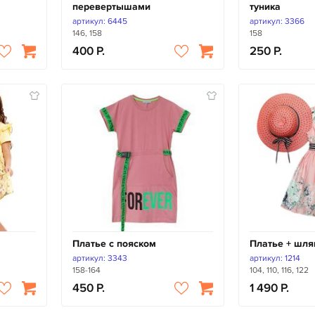
перевертышами
туника
артикул: 6445
артикул: 3366
146, 158
158
400
250
Платье с пояском
Платье + шля
артикул: 3343
артикул: 1214
158-164
104, 110, 116, 122
450
1 490