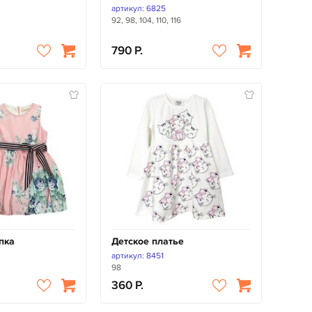
артикул: 6825
92, 98, 104, 110, 116
790
пка
Детское платье
артикул: 8451
98
360