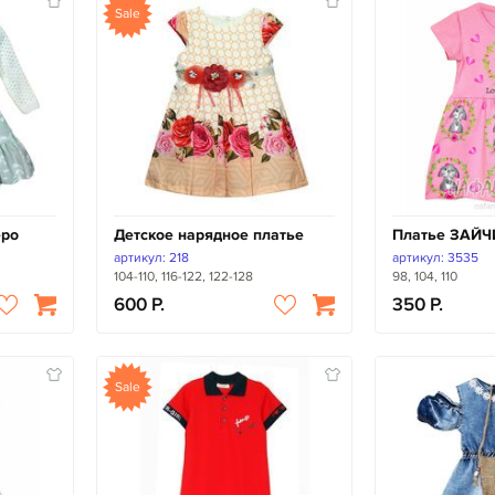
Sale
еро
Детское нарядное платье
Платье ЗАЙЧ
артикул: 218
артикул: 3535
104-110, 116-122, 122-128
98, 104, 110
600
350
Sale