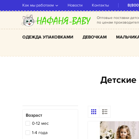
Как мы работаем
Новости
Контакты
8(800
Оптовые поставки дет
по ценам производите
ОДЕЖДА УПАКОВКАМИ
ДЕВОЧКАМ
МАЛЬЧИК
Детски
Возраст
0-12 мес
1-4 года