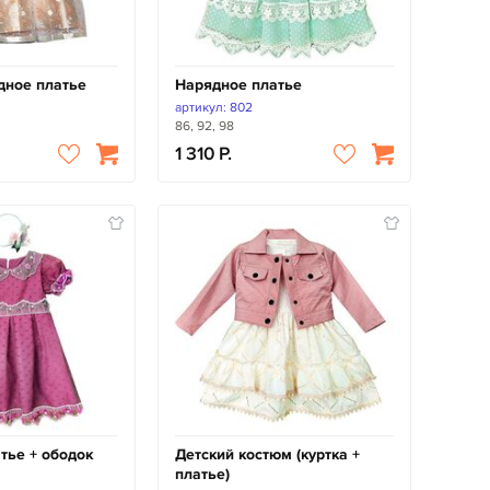
дное платье
Нарядное платье
артикул: 802
86, 92, 98
1 310
тье + ободок
Детский костюм (куртка +
платье)