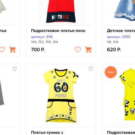
тье
Подростковое платье-поло
Детское плат
артикул: 3116
артикул: 3055
146, 152, 158, 164
98, 104
700
620
Sale
Платье-туника с
Подростковая