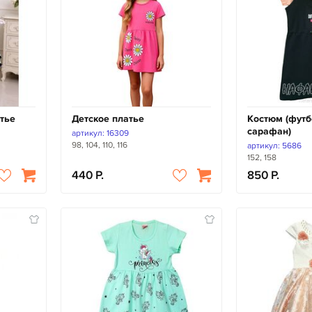
тье
Детское платье
Костюм (футб
сарафан)
артикул: 16309
98, 104, 110, 116
артикул: 5686
152, 158
440
850