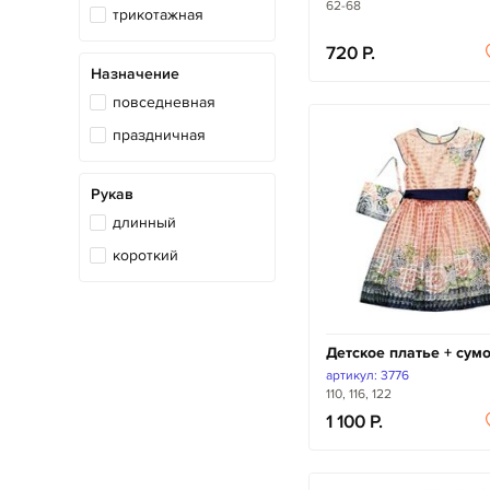
62-68
трикотажная
720
Назначение
повседневная
праздничная
Рукав
длинный
короткий
Детское платье + сум
артикул: 3776
110, 116, 122
1 100