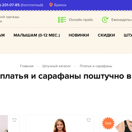
)-201-07-85
(бесплатный)
Брянск
ской одежды
Онлайн прайс
Еженедельн
ля
АМ
МАЛЫШАМ (0-12 МЕС.)
НОВИНКИ
СКИДКИ
ШТУ
Главная
Штучный каталог
Платья и сарафаны
е платья и сарафаны поштучно 
Sale