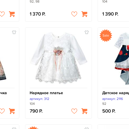
92, 98
104
1 370
1 390
Sale
очка
Нарядное платье
Детское наря
артикул: 312
артикул: 2116
104
92
790
500