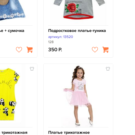
ье + сумочка
Подростковое платье-туника
артикул: 13520
128
350
 трикотажная
Платье трикотажное