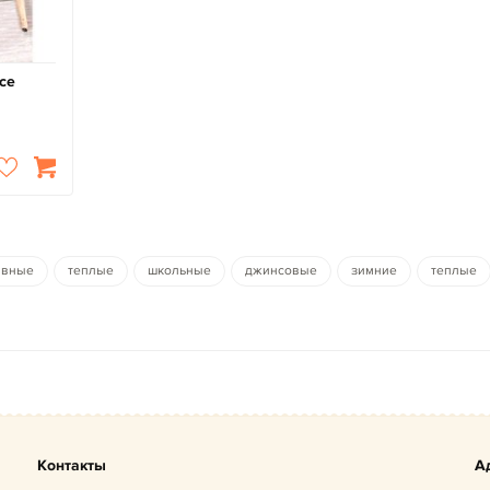
се
ивные
теплые
школьные
джинсовые
зимние
теплые
Контакты
А