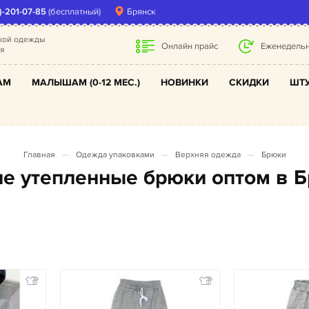
)-201-07-85
(бесплатный)
Брянск
ской одежды
Онлайн прайс
Еженедельн
ля
АМ
МАЛЫШАМ (0-12 МЕС.)
НОВИНКИ
СКИДКИ
ШТУ
Главная
Одежда упаковками
Верхняя одежда
Брюки
кие утепленные брюки оптом в 