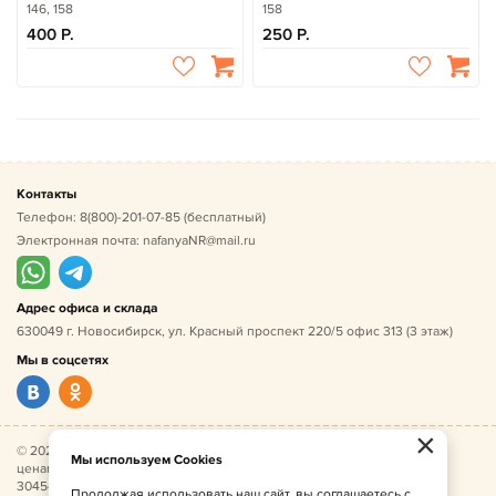
146, 158
158
400
250
Контакты
Телефон:
8(800)-201-07-85
(бесплатный)
Электронная почта:
nafanyaNR@mail.ru
Адрес офиса и склада
630049 г. Новосибирск, ул. Красный проспект 220/5 офис 313 (3 этаж)
Мы в соцсетях
×
© 2026 Нафаня — оптовые поставки детской одежды по
Мы используем Cookies
ценам производителя. ИНН 541005493544, ОГРН
304541027500052.
Продолжая использовать наш сайт, вы соглашаетесь с