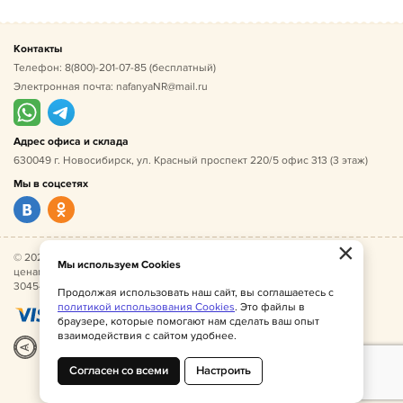
Контакты
Телефон:
8(800)-201-07-85
(бесплатный)
Электронная почта:
nafanyaNR@mail.ru
Адрес офиса и склада
630049 г. Новосибирск, ул. Красный проспект 220/5 офис 313 (3 этаж)
Мы в соцсетях
×
© 2026 Нафаня — оптовые поставки детской одежды по
Мы используем Cookies
ценам производителя. ИНН 541005493544, ОГРН
304541027500052.
Продолжая использовать наш сайт, вы соглашаетесь с
политикой использования Cookies
. Это файлы в
браузере, которые помогают нам сделать ваш опыт
взаимодействия с сайтом удобнее.
Разработка
|
Веб-аналитика
Согласен со всеми
Настроить