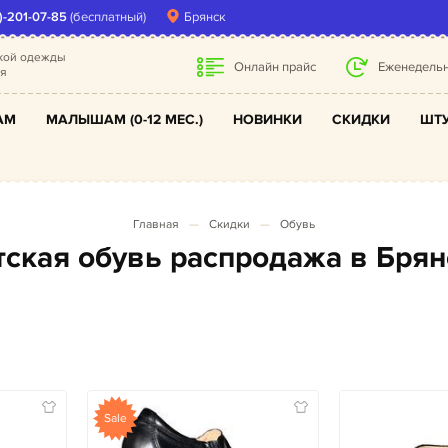
)-201-07-85
(бесплатный)
Брянск
ской одежды
Онлайн прайс
Еженедельн
ля
АМ
МАЛЫШАМ (0-12 МЕС.)
НОВИНКИ
СКИДКИ
ШТУ
Главная
Скидки
Обувь
етская обувь распродажа в Бря
Sale