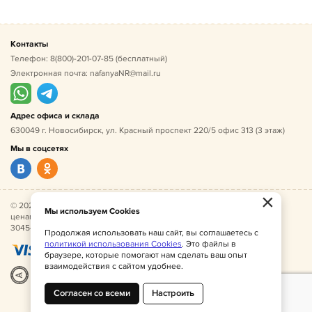
Контакты
Телефон:
8(800)-201-07-85
(бесплатный)
Электронная почта:
nafanyaNR@mail.ru
Адрес офиса и склада
630049 г. Новосибирск, ул. Красный проспект 220/5 офис 313 (3 этаж)
Мы в соцсетях
×
© 2026 Нафаня — оптовые поставки детской одежды по
Мы используем Cookies
ценам производителя. ИНН 541005493544, ОГРН
304541027500052.
Продолжая использовать наш сайт, вы соглашаетесь с
политикой использования Cookies
. Это файлы в
браузере, которые помогают нам сделать ваш опыт
взаимодействия с сайтом удобнее.
Разработка
|
Веб-аналитика
Согласен со всеми
Настроить