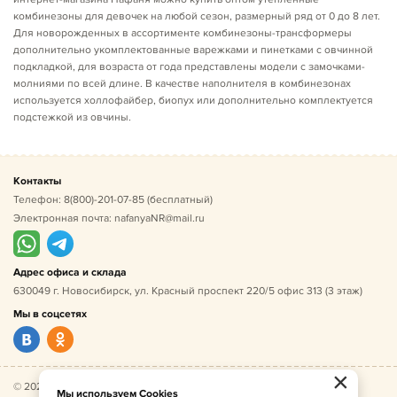
комбинезоны для девочек на любой сезон, размерный ряд от 0 до 8 лет.
Для новорожденных в ассортименте комбинезоны-трансформеры
дополнительно укомплектованные варежками и пинетками с овчинной
подкладкой, для возраста от года представлены модели с замочками-
молниями по всей длине. В качестве наполнителя в комбинезонах
используется холлофайбер, биопух или дополнительно комплектуется
подстежкой из овчины.
Контакты
Телефон:
8(800)-201-07-85
(бесплатный)
Электронная почта:
nafanyaNR@mail.ru
Адрес офиса и склада
630049 г. Новосибирск, ул. Красный проспект 220/5 офис 313 (3 этаж)
Мы в соцсетях
×
© 2026 Нафаня — оптовые поставки детской одежды по
Мы используем Cookies