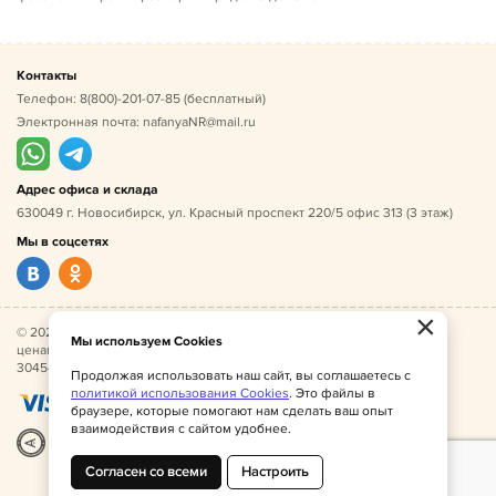
Контакты
Телефон:
8(800)-201-07-85
(бесплатный)
Электронная почта:
nafanyaNR@mail.ru
Адрес офиса и склада
630049 г. Новосибирск, ул. Красный проспект 220/5 офис 313 (3 этаж)
Мы в соцсетях
×
© 2026 Нафаня — оптовые поставки детской одежды по
Мы используем Cookies
ценам производителя. ИНН 541005493544, ОГРН
304541027500052.
Продолжая использовать наш сайт, вы соглашаетесь с
политикой использования Cookies
. Это файлы в
браузере, которые помогают нам сделать ваш опыт
взаимодействия с сайтом удобнее.
Разработка
|
Веб-аналитика
Согласен со всеми
Настроить