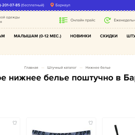
)-201-07-85
(бесплатный)
Барнаул
ской одежды
Онлайн прайс
Еженедельн
ля
АМ
МАЛЫШАМ (0-12 МЕС.)
НОВИНКИ
СКИДКИ
ШТУ
Главная
Штучный каталог
Нижнее белье
кое нижнее белье поштучно в Б