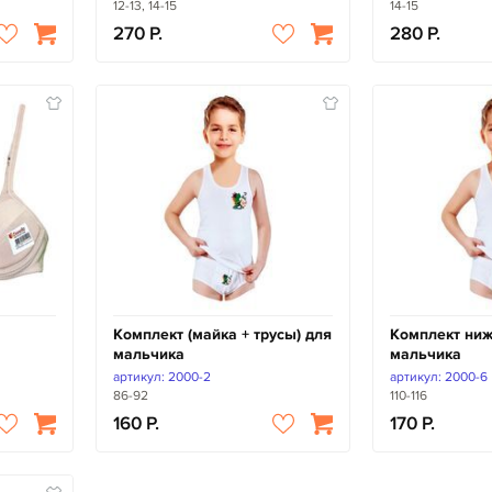
12-13, 14-15
14-15
270
280
Комплект (майка + трусы) для
Комплект ниж
мальчика
мальчика
артикул: 2000-2
артикул: 2000-6
86-92
110-116
160
170