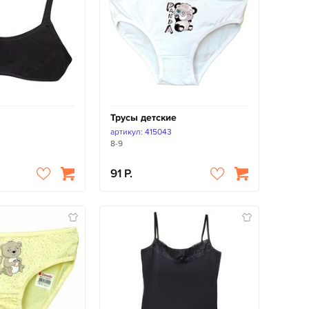
Трусы детские
B
артикул: 415043
8-9
91