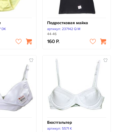
е
Подростковая майка
7 DK
артикул: 237142 Q M
44-46
160
Бюстгальтер
артикул: 5571 K