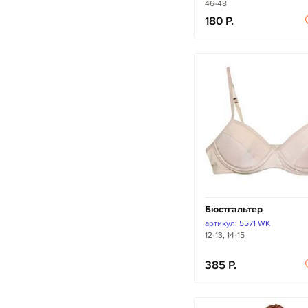
46-48
180
Бюстгальтер
артикул: 5571 WK
12-13, 14-15
385