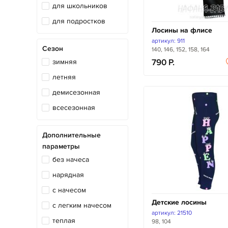
для школьников
для подростков
Лосины на флисе
артикул: 911
Сезон
140, 146, 152, 158, 164
зимняя
790
летняя
демисезонная
всесезонная
Дополнительные
параметры
без начеса
нарядная
с начесом
Детские лосины
с легким начесом
артикул: 21510
теплая
98, 104