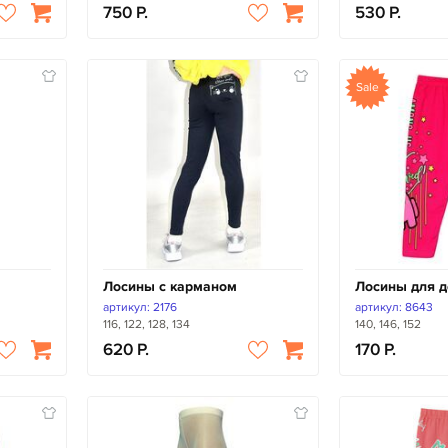
750
530
Sale
ы
Лосины с карманом
Лосины для д
артикул: 2176
артикул: 8643
116, 122, 128, 134
140, 146, 152
620
170