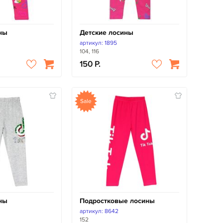
ны
Детские лосины
артикул: 1895
104, 116
150
Sale
ны
Подростковые лосины
артикул: 8642
152