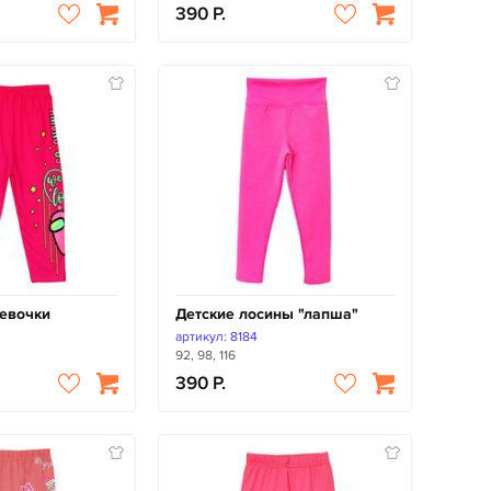
390
евочки
Детские лосины "лапша"
артикул: 8184
92, 98, 116
390