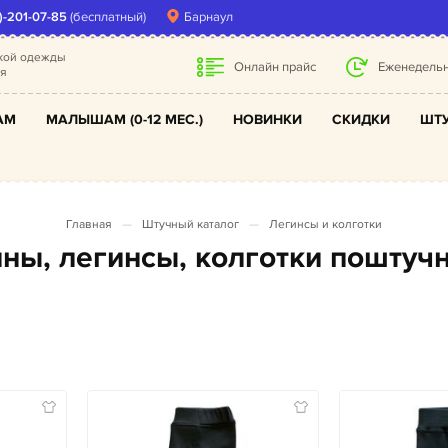
)-201-07-85
(бесплатный)
Барнаул
ской одежды
Онлайн прайс
Еженедельн
ля
АМ
МАЛЫШАМ (0-12 МЕС.)
НОВИНКИ
СКИДКИ
ШТУ
Главная
Штучный каталог
Легинсы и колготки
сины, легинсы, колготки поштуч