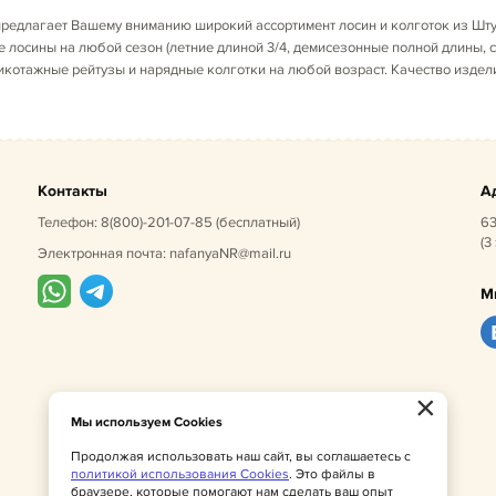
редлагает Вашему вниманию широкий ассортимент лосин и колготок из Штуч
е лосины на любой сезон (летние длиной 3/4, демисезонные полной длины, с
котажные рейтузы и нарядные колготки на любой возраст. Качество издели
Контакты
А
Телефон:
8(800)-201-07-85
(бесплатный)
63
(3
Электронная почта:
nafanyaNR@mail.ru
М
×
Мы используем Cookies
Продолжая использовать наш сайт, вы соглашаетесь с
политикой использования Cookies
. Это файлы в
браузере, которые помогают нам сделать ваш опыт