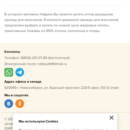
В интернет-магазине Нафаня Вы можете купить оптом домашнюю
одежду для мальчиков. В каталоге домашней одежды для мальчиков
предлагаем выбрать и купить по низкой цене махровые халаты,
трикотажные пижамы из 100% хлопка, полотенца и пледы.
Контакты
Телефон:
8(800)-201-07-85
(бесплатный)
Электронная почта:
nafanyaNR@mail.ru
Адрес офиса и склада
630049 г. Новосибирск, ул. Красный проспект 220/5 офис 313 (3 этаж)
Мы в соцсетях
×
© 2026 Нафаня — оптовые поставки детской одежды по
Мы используем Cookies
ценам производителя. ИНН 541005493544, ОГРН
304541027500052.