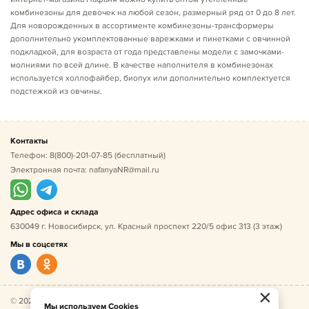
комбинезоны для девочек на любой сезон, размерный ряд от 0 до 8 лет.
Для новорожденных в ассортименте комбинезоны-трансформеры
дополнительно укомплектованные варежками и пинетками с овчинной
подкладкой, для возраста от года представлены модели с замочками-
молниями по всей длине. В качестве наполнителя в комбинезонах
используется холлофайбер, биопух или дополнительно комплектуется
подстежкой из овчины.
Контакты
Телефон:
8(800)-201-07-85
(бесплатный)
Электронная почта:
nafanyaNR@mail.ru
Адрес офиса и склада
630049 г. Новосибирск, ул. Красный проспект 220/5 офис 313 (3 этаж)
Мы в соцсетях
×
© 2026 Нафаня — оптовые поставки детской одежды по
Мы используем Cookies