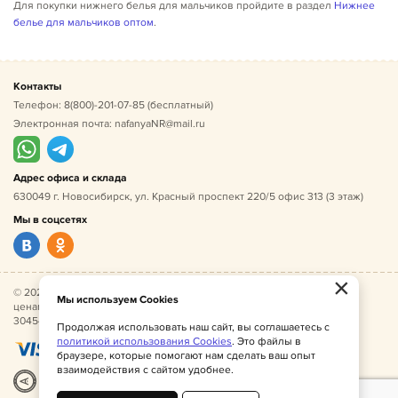
Для покупки нижнего белья для мальчиков пройдите в раздел
Нижнее
белье для мальчиков оптом
.
Контакты
Телефон:
8(800)-201-07-85
(бесплатный)
Электронная почта:
nafanyaNR@mail.ru
Адрес офиса и склада
630049 г. Новосибирск, ул. Красный проспект 220/5 офис 313 (3 этаж)
Мы в соцсетях
×
© 2026 Нафаня — оптовые поставки детской одежды по
Мы используем Cookies
ценам производителя. ИНН 541005493544, ОГРН
304541027500052.
Продолжая использовать наш сайт, вы соглашаетесь с
политикой использования Cookies
. Это файлы в
браузере, которые помогают нам сделать ваш опыт
взаимодействия с сайтом удобнее.
Разработка
|
Веб-аналитика