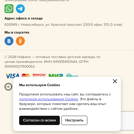
Электронная почта:
nafanyaNR@mail.ru
Адрес офиса и склада
630049 г. Новосибирск, ул. Красный проспект 220/5 офис 313 (3 этаж)
Мы в соцсетях
© 2026 Нафаня — оптовые поставки детской одежды по
ценам производителя. ИНН 541005493544, ОГРН
304541027500052.
×
Мы используем Cookies
Разработка
|
Веб-аналитика
Продолжая использовать наш сайт, вы соглашаетесь с
политикой использования Cookies
. Это файлы в
браузере, которые помогают нам сделать ваш опыт
взаимодействия с сайтом удобнее.
Согласен со всеми
Настроить