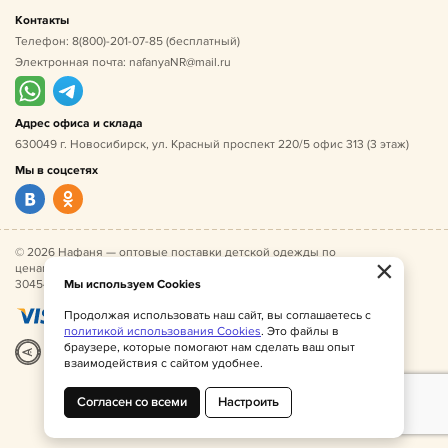
Контакты
Телефон:
8(800)-201-07-85
(бесплатный)
Электронная почта:
nafanyaNR@mail.ru
Адрес офиса и склада
630049 г. Новосибирск, ул. Красный проспект 220/5 офис 313 (3 этаж)
Мы в соцсетях
© 2026 Нафаня — оптовые поставки детской одежды по
×
ценам производителя. ИНН 541005493544, ОГРН
304541027500052.
Мы используем Cookies
Продолжая использовать наш сайт, вы соглашаетесь с
политикой использования Cookies
. Это файлы в
браузере, которые помогают нам сделать ваш опыт
Разработка
|
Веб-аналитика
взаимодействия с сайтом удобнее.
Согласен со всеми
Настроить