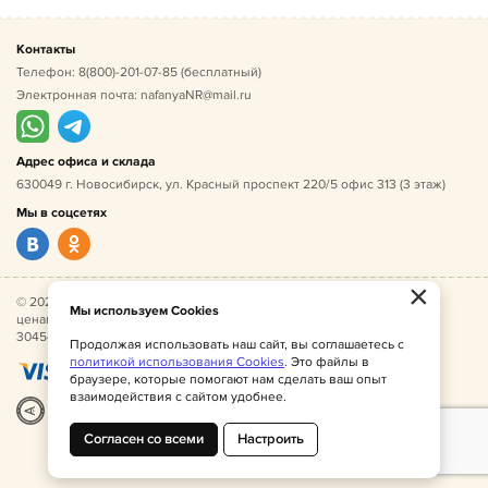
Контакты
Телефон:
8(800)-201-07-85
(бесплатный)
Электронная почта:
nafanyaNR@mail.ru
Адрес офиса и склада
630049 г. Новосибирск, ул. Красный проспект 220/5 офис 313 (3 этаж)
Мы в соцсетях
×
© 2026 Нафаня — оптовые поставки детской одежды по
Мы используем Cookies
ценам производителя. ИНН 541005493544, ОГРН
304541027500052.
Продолжая использовать наш сайт, вы соглашаетесь с
политикой использования Cookies
. Это файлы в
браузере, которые помогают нам сделать ваш опыт
взаимодействия с сайтом удобнее.
Разработка
|
Веб-аналитика
Согласен со всеми
Настроить