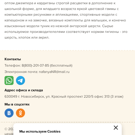
оптом джемпера и кардиганы строгой расцветки в дополнение к
школьной форме, для младшего возраста яркой цветовой гаммы с
компьютерными рисунками и апликациями, спортивные модели с
капюшоном и на замочке, вязаные комплекты для малышек, и конечно
изысканные модели туник из нежной ангорской шерсти. Сырье
используемое производителелями соответствует нормам гигиены - это
шерсть, хлопок или акрил.
Контакты
Телефон:
8(800)-201-07-85
(бесплатный)
Электронная почта:
nafanyaNR@mail.ru
Адрес офиса и склада
630049 г. Новосибирск, ул. Красный проспект 220/5 офис 313 (3 этаж)
Мы в соцсетях
×
© 2026 Нафаня — оптовые поставки детской одежды по
Мы используем Cookies
ценам производителя. ИНН 541005493544, ОГРН