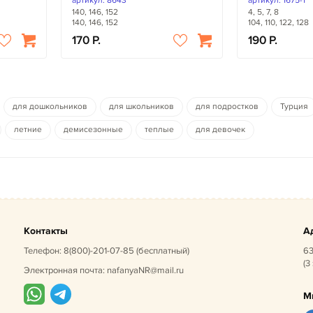
артикул: 8643
артикул: 1675-1
140, 146, 152
4, 5, 7, 8
140, 146, 152
104, 110, 122, 128
170
190
для дошкольников
для школьников
для подростков
Турция
летние
демисезонные
теплые
для девочек
Контакты
А
Телефон:
8(800)-201-07-85
(бесплатный)
63
(3
Электронная почта:
nafanyaNR@mail.ru
М