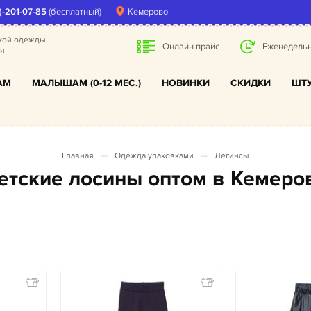
)-201-07-85
(бесплатный)
Кемерово
ской одежды
Онлайн прайс
Еженедельн
ля
АМ
МАЛЫШАМ (0-12 МЕС.)
НОВИНКИ
СКИДКИ
ШТУ
Главная
Одежда упаковками
Легинсы
Детские лосины оптом в Кемеро