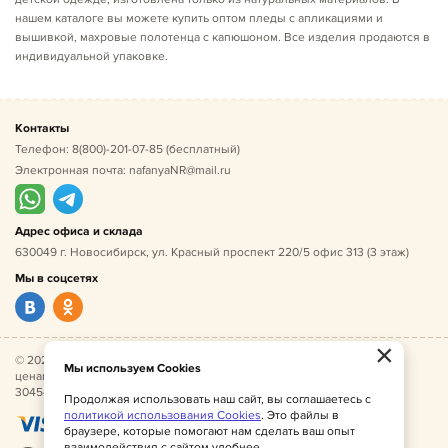
нашем каталоге вы можете купить оптом пледы с апликациями и
вышивкой, махровые полотенца с капюшоном. Все изделия продаются в
индивидуальной упаковке.
Контакты
Телефон:
8(800)-201-07-85
(бесплатный)
Электронная почта:
nafanyaNR@mail.ru
Адрес офиса и склада
630049 г. Новосибирск, ул. Красный проспект 220/5 офис 313 (3 этаж)
Мы в соцсетях
×
© 2026 Нафаня — оптовые поставки детской одежды по
Мы используем Cookies
ценам производителя. ИНН 541005493544, ОГРН
304541027500052.
Продолжая использовать наш сайт, вы соглашаетесь с
политикой использования Cookies
. Это файлы в
браузере, которые помогают нам сделать ваш опыт
взаимодействия с сайтом удобнее.