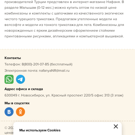
производителей Турции представлен в интернет-магазине Нафаня. В
разделе Малышам (0-12 мес.) можно купить оптом по низкой цене
комбинезоны и комплекты с шапочками из качественного экогически
чистого турецкого трикотажа. Предлагаем утепленные модели на
велсофте и модели из тонкого трикотажа для лета. Комбинезоны для
новорожденных с ярким дизайнерским оформлением стойкими
принтованными рисунками, апликациями и компьютерной вышивкой.
Контакты
Телефон:
8(800)-201-07-85
(бесплатный)
Электронная почта:
nafanyaNR@mail.ru
Адрес офиса и склада
630049 г. Новосибирск, ул. Красный проспект 220/5 офис 313 (3 этаж)
Мы в соцсетях
×
© 2026 Нафаня — оптовые поставки детской одежды по
Мы используем Cookies
ценам производителя. ИНН 541005493544, ОГРН