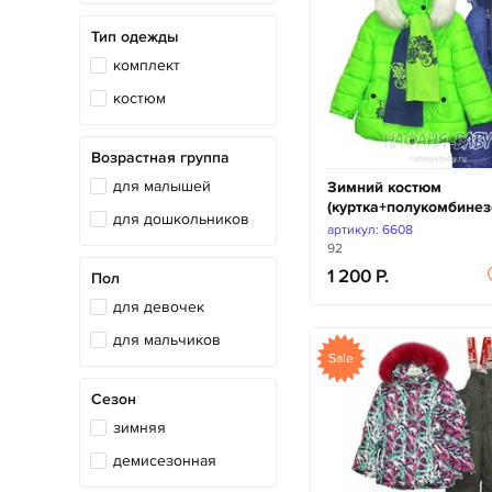
Тип одежды
комплект
костюм
Возрастная группа
для малышей
Зимний костюм
(куртка+полукомбине
для дошкольников
артикул: 6608
92
1 200
Пол
для девочек
для мальчиков
Sale
Сезон
зимняя
демисезонная