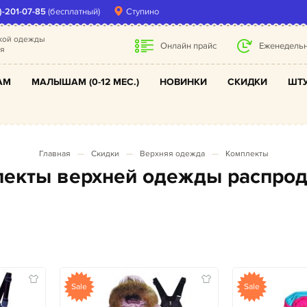
)-201-07-85
(бесплатный)
Ступино
ской одежды
Онлайн прайс
Еженедельн
ля
АМ
МАЛЫШАМ (0-12 МЕС.)
НОВИНКИ
СКИДКИ
ШТУ
Главная
Скидки
Верхняя одежда
Комплекты
плекты верхней одежды распро
Sale
Sale