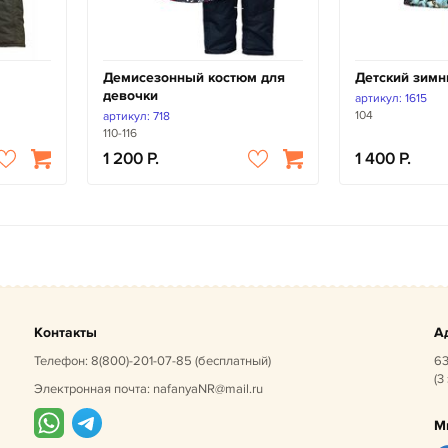
Демисезонный костюм для
Детский зимн
девочки
артикул: 1615
104
артикул: 718
110-116
1 200
1 400
Контакты
А
Телефон:
8(800)-201-07-85
(бесплатный)
63
(3
Электронная почта:
nafanyaNR@mail.ru
М