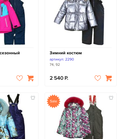
исезонный
Зимний костюм
артикул: 2290
74, 92
2 540
Sale