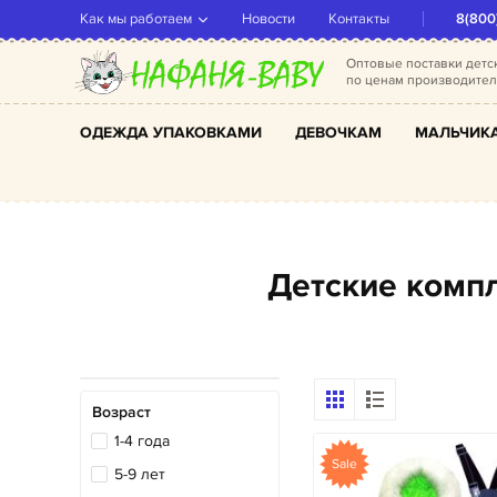
Как мы работаем
Новости
Контакты
8(800
Оптовые поставки дет
по ценам производите
ОДЕЖДА УПАКОВКАМИ
ДЕВОЧКАМ
МАЛЬЧИК
Детские ком
Возраст
1-4 года
Sale
5-9 лет