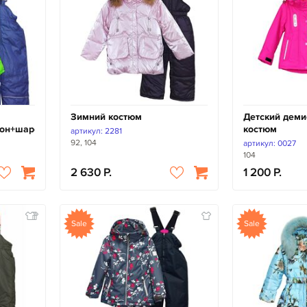
Зимний костюм
Детский дем
зон+шарфик)
костюм
артикул: 2281
92, 104
артикул: 0027
104
2 630
1 200
Sale
Sale