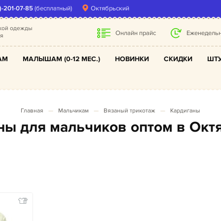
)-201-07-85
(бесплатный)
Октябрьский
ской одежды
Онлайн прайс
Еженедельн
ля
АМ
МАЛЫШАМ (0-12 МЕС.)
НОВИНКИ
СКИДКИ
ШТУ
Главная
Мальчикам
Вязаный трикотаж
Кардиганы
аны для мальчиков оптом в Окт