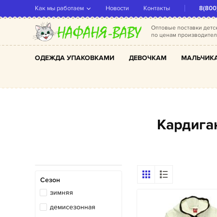
Как мы работаем
Новости
Контакты
8(800
Оптовые поставки дет
по ценам производите
ОДЕЖДА УПАКОВКАМИ
ДЕВОЧКАМ
МАЛЬЧИК
Кардиг
Сезон
зимняя
демисезонная