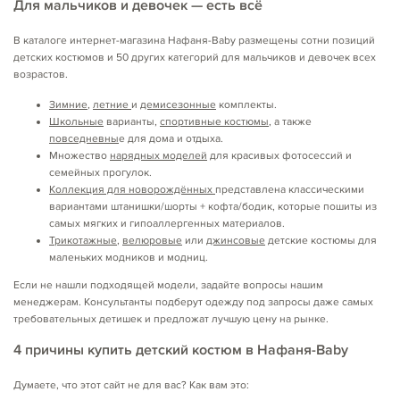
Для мальчиков и девочек — есть всё
В каталоге интернет-магазина Нафаня-Baby размещены сотни позиций
детских костюмов и 50 других категорий для мальчиков и девочек всех
возрастов.
Зимние
,
летние
и
демисезонные
комплекты.
Школьные
варианты,
спортивные костюмы
, а также
повседневны
е для дома и отдыха.
Множество
нарядных моделей
для красивых фотосессий и
семейных прогулок.
Коллекция для новорождённых
представлена классическими
вариантами штанишки/шорты + кофта/бодик, которые пошиты из
самых мягких и гипоаллергенных материалов.
Трикотажные
,
велюровые
или
джинсовые
детские костюмы для
маленьких модников и модниц.
Если не нашли подходящей модели, задайте вопросы нашим
менеджерам. Консультанты подберут одежду под запросы даже самых
требовательных детишек и предложат лучшую цену на рынке.
4 причины купить детский костюм в Нафаня-Baby
Думаете, что этот сайт не для вас? Как вам это: