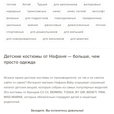
теплае
Китай
Турция
для школьников
велюровые
нарядные
трикотажные
начес
начес легкий
велсофт
вязаные
для подростков
повседневные
праздничные
школьные
зимние
джинсовые
демисезонные
летние
спортивные
для дошкольников
для малышей
для новорожденных
для мальчиков
для девочек
Детские костюмы от Нафаня — больше, чем
просто одежда
Искали яркие детские костюмы от производителя, но так и не смогли
найти то самое? Интернет-магазин Нафаня-Baby открывает огромный
каталог детских вещей, который собран из самых популярных моделей.
Это костюмы от брендов Cit Cit, BERMINI, TOGKA, BY GRI, BENETI, PINK,
MISS MARINE, которые обязательно порадуют детей и кошельки
родителей.
Заходите. Вы останетесь довольны!