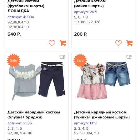
Детский костюм
Детский костюм
(футболка+шорты)
(майка+шорты)
ЛОШАДКА
артикул: 2671
артикул: 40004
5, 6, 7, 8
110, 116, 122, 128
92,98,104,110
92,98,104,110
640
200
Sale
Sale
Детский нарядный костюм
Детский нарядный костюм
(блузка+ бриджи)
(туника+ джинсовые шорты)
артикул: 2386
артикул: 1319
2, 3, 4, 5
2, 3, 4, 5
92, 98, 104, 110
92, 98, 104, 110