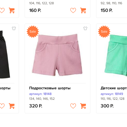
104, 116, 122, 128
92, 98, 110, 116
160
150
Sale
Sale
шорты
Подростковые шорты
Детские шорт
артикул: 18148
артикул: 18149
134, 140, 146, 152
110, 116, 122, 128
320
300