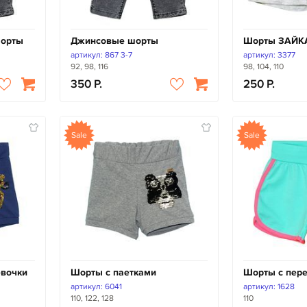
шорты
Джинсовые шорты
Шорты ЗАЙК
артикул: 867 3-7
артикул: 3377
92, 98, 116
98, 104, 110
350
250
Sale
Sale
евочки
Шорты с паетками
Шорты с пер
артикул: 6041
артикул: 1628
110, 122, 128
110