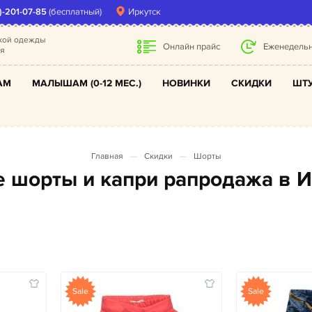
)-201-07-85
(бесплатный)
Иркутск
ской одежды
Онлайн прайс
Еженедельн
ля
АМ
МАЛЫШАМ (0-12 МЕС.)
НОВИНКИ
СКИДКИ
ШТУ
Главная
Скидки
Шорты
ие шорты и капри рапродажа в 
Sale
Sale