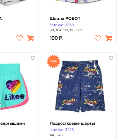
А
Шорты РОБОТ
артикул: 3363
98, 104, 110, 116, 122
190
Sale
евертышами
Подростковые шорты
артикул: 3223
140, 146