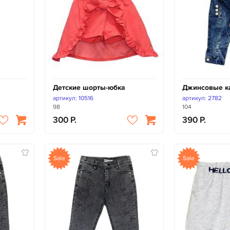
Детские шорты-юбка
Джинсовые к
артикул: 10516
артикул: 2782
98
104
300
390
Sale
Sale