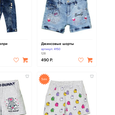
апри
Джинсовые шорты
артикул: 4150
128
490
Sale