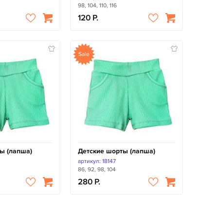
98, 104, 110, 116
120
Sale
ы (лапша)
Детские шорты (лапша)
артикул: 18147
86, 92, 98, 104
280