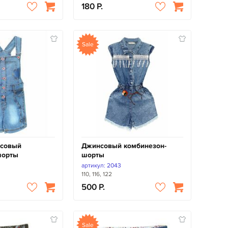
180
Sale
нсовый
Джинсовый комбинезон-
шорты
шорты
артикул: 2043
110, 116, 122
500
Sale