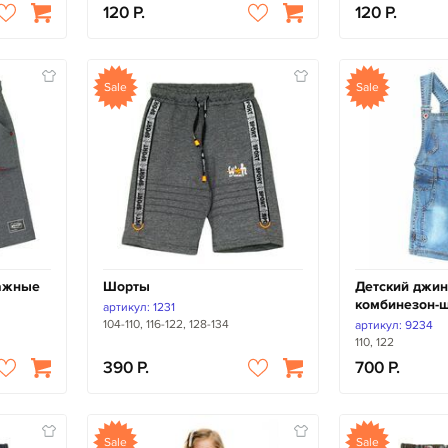
120
120
Sale
Sale
тажные
Шорты
Детский джи
комбинезон-
артикул: 1231
104-110, 116-122, 128-134
артикул: 9234
110, 122
390
700
Sale
Sale