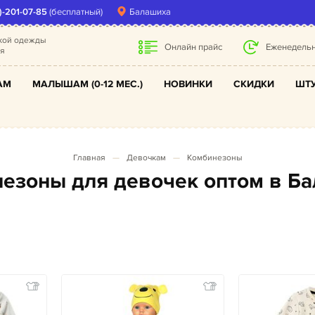
)-201-07-85
(бесплатный)
Балашиха
ской одежды
Онлайн прайс
Еженедельн
ля
АМ
МАЛЫШАМ (0-12 МЕС.)
НОВИНКИ
СКИДКИ
ШТУ
Главная
Девочкам
Комбинезоны
незоны для девочек оптом в Б