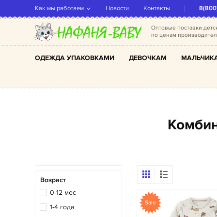
Как мы работаем
Новости
Контакты
8(800
Оптовые поставки дет
по ценам производите
ОДЕЖДА УПАКОВКАМИ
ДЕВОЧКАМ
МАЛЬЧИК
Комби
Возраст
0-12 мес
Sale
1-4 года