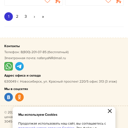
›
»
1
2
3
Контакты
Телефон:
8(800)-201-07-85
(бесплатный)
Электронная почта:
nafanyaNR@mail.ru
Адрес офиса и склада
630049 г. Новосибирск, ул. Красный проспект 220/5 офис 313 (3 этаж)
Мы в соцсетях
×
© 2026 Нафаня — оптовые поставки детской одежды по
Мы используем Cookies
ценам производителя. ИНН 541005493544, ОГРН
304541027500052.
Продолжая использовать наш сайт, вы соглашаетесь с