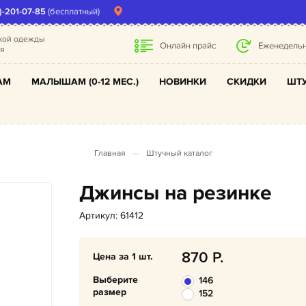
)-201-07-85
(бесплатный)
ской одежды
Онлайн прайс
Еженедельн
ля
АМ
МАЛЫШАМ (0-12 МЕС.)
НОВИНКИ
СКИДКИ
ШТУ
Главная
Штучный каталог
Джинсы на резинке
Артикул: 61412
870
Цена за 1 шт.
Выберите
146
размер
152