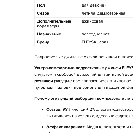
Пол
для девочек
Сезон
летняя, демисезонная
Дополнительные
джинсовая
параметры
Назначение
повседневная
Бренд
ELEYSA Jeans
Подростковые джинсы с мягкой резинкой в поясе 
Ультра-комфортные подростковые джинсы ELEYSA
силуэтом и свободой движений для активной де
резинкой
(забудьте про впивающиеся в живот обы
пуговицы и шлевки под ремень для надежной фи
Почему это лучший выбор для демисезона и лет
Состав:
98% хлопок + 2% эластан (одностор
вытягиваясь на коленях, идеально садится 
Эффект «варенки»:
Модные потертости и н