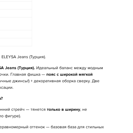
ELEYSA Jeans (Турция).
 Jeans (Турция).
Идеальный баланс между модным
вочки. Главная фишка —
пояс с широкой мягкой
чные джинсы!) + декоративная оборка сверху. Две
ксации.
а?
онний стрейч — тянется
только в ширину
, не
по фигуре).
еравномерный оттенок — базовая база для стильных