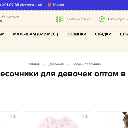
)-201-07-85
(бесплатный)
Томмот
ской одежды
Онлайн прайс
Еженедельн
ля
АМ
МАЛЫШАМ (0-12 МЕС.)
НОВИНКИ
СКИДКИ
ШТУ
Главная
Девочкам
Боди и песочники
 песочники для девочек оптом в