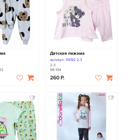
ама
Детская пижама
артикул: 10092 2-3
2-3
122
98-104
260