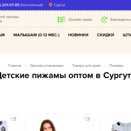
)-201-07-85
(бесплатный)
Сургут
ской одежды
Онлайн прайс
Еженедельн
ля
АМ
МАЛЫШАМ (0-12 МЕС.)
НОВИНКИ
СКИДКИ
ШТУ
Главная
Одежда упаковками
Товары для дома
Пижамы
Детские пижамы оптом в Сургу