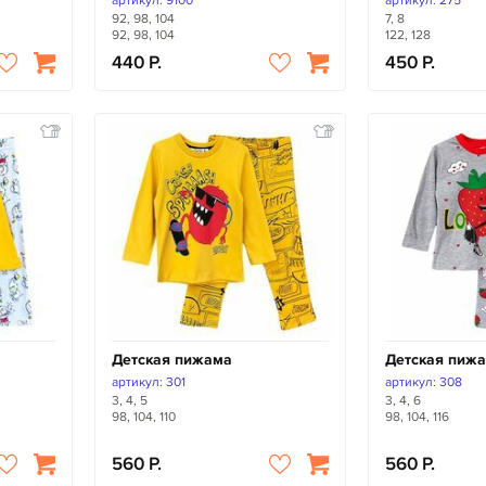
артикул: 9100
артикул: 275
92, 98, 104
7, 8
92, 98, 104
122, 128
440
450
Детская пижама
Детская пиж
артикул: 301
артикул: 308
3, 4, 5
3, 4, 6
98, 104, 110
98, 104, 116
560
560