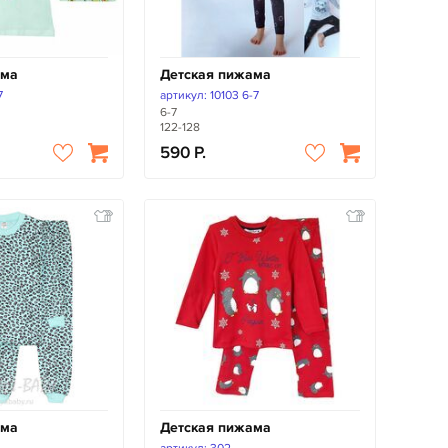
ама
Детская пижама
7
артикул: 10103 6-7
6-7
122-128
590
ама
Детская пижама