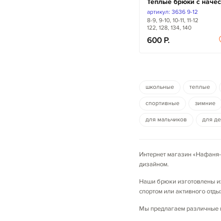
Теплые брюки с наче
артикул: 3636 9-12
8-9, 9-10, 10-11, 11-12
122, 128, 134, 140
600
школьные
теплые
спортивные
зимние
для мальчиков
для д
Интернет магазин «Нафаня-
дизайном.
Наши брюки изготовлены из
спортом или активного отды
Мы предлагаем различные мо