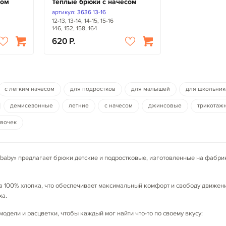
сом
Теплые брюки с начесом
артикул: 3636 13-16
12-13, 13-14, 14-15, 15-16
146, 152, 158, 164
620
с легким начесом
для подростков
для малышей
для школьник
демисезонные
летние
с начесом
джинсовые
трикотаж
евочек
baby» предлагает брюки детские и подростковые,
изготовленные на фабрика
 100% хлопка, что обеспечивает максимальный комфорт и свободу движений
ха.
дели и расцветки, чтобы каждый мог найти что-то по своему вкусу: