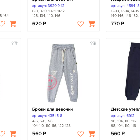
артикул: 3920 9-12
артикул: 4594 13
8-9, 9-10, 10-11, 11-12
12-13, 13-14, 14-15
58-164
128, 134, 140, 146
140-146, 146-152,
620
770
Брюки для девочки
Детские утеп
артикул: 4351 5-8
артикул: 6912
4-5, 5-6, 7-8
98, 104, 110, 116
104-110, 110-116, 122-128
98, 104, 110, 116
560
560