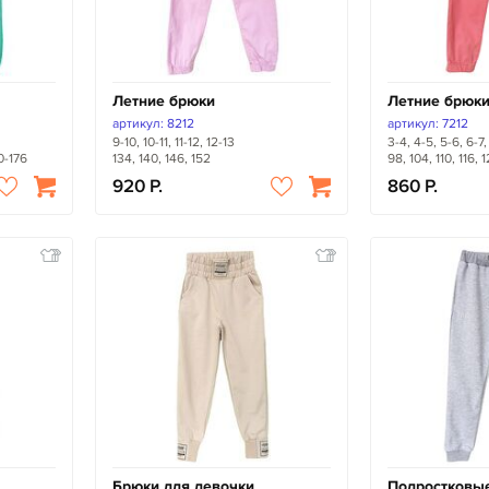
Летние брюки
Летние брюк
артикул: 8212
артикул: 7212
9-10, 10-11, 11-12, 12-13
3-4, 4-5, 5-6, 6-7,
0-176
134, 140, 146, 152
98, 104, 110, 116, 
920
860
Брюки для девочки
Подростковы