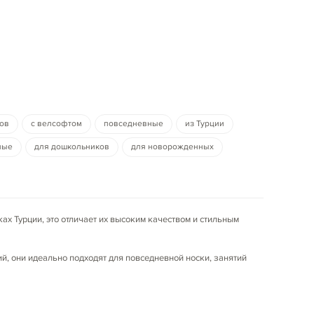
ов
с велсофтом
повседневные
из Турции
ные
для дошкольников
для новорожденных
х Турции, это отличает их высоким качеством и стильным
, они идеально подходят для повседневной носки, занятий