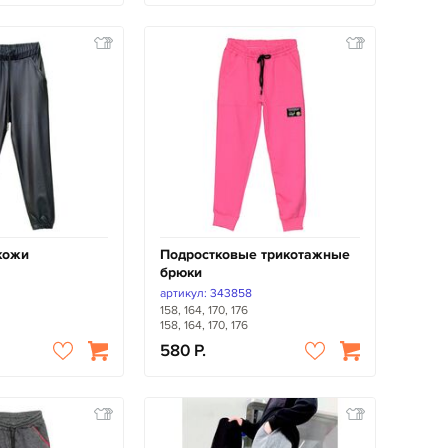
кожи
Подростковые трикотажные
брюки
артикул: 343858
158, 164, 170, 176
158, 164, 170, 176
580