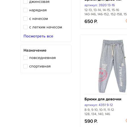
джинсовая
артикул: 3920 13-16
нарядная
12-13, 13-14, 14-15, 15-16
140-146, 146-152, 152-158, 1
с начесом
650
с легким начесом
теплая
Посмотреть все
трикотажная
Назначение
экокожа
повседневная
спортивная
Брюки для девочки
артикул: 4351 9-12
8-9, 9-10, 10-11, 11-12
128, 134, 140, 146
590