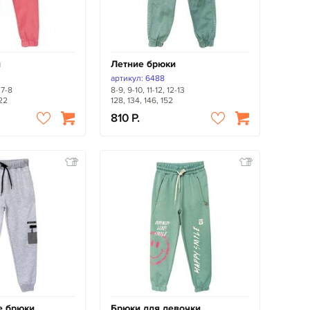
и
Летние брюки
артикул: 6488
 7-8
8-9, 9-10, 11-12, 12-13
122
128, 134, 146, 152
810
е брюки
Брюки для девочки