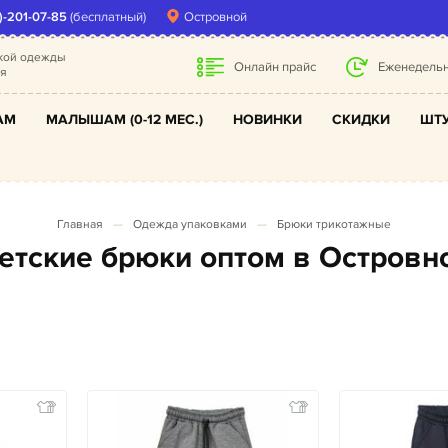
)-201-07-85
(бесплатный)
Островной
ской одежды
Онлайн прайс
Еженедельн
ля
АМ
МАЛЫШАМ (0-12 МЕС.)
НОВИНКИ
СКИДКИ
ШТУ
Главная
Одежда упаковками
Брюки трикотажные
Детские брюки оптом в Островн