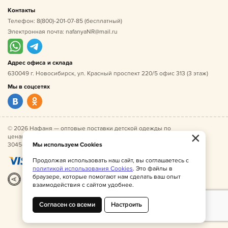
Контакты
Телефон:
8(800)-201-07-85
(бесплатный)
Электронная почта:
nafanyaNR@mail.ru
Адрес офиса и склада
630049 г. Новосибирск, ул. Красный проспект 220/5 офис 313 (3 этаж)
Мы в соцсетях
© 2026 Нафаня — оптовые поставки детской одежды по
×
ценам производителя. ИНН 541005493544, ОГРН
304541027500052.
Мы используем Cookies
Продолжая использовать наш сайт, вы соглашаетесь с
политикой использования Cookies
. Это файлы в
браузере, которые помогают нам сделать ваш опыт
Разработка
|
Веб-аналитика
взаимодействия с сайтом удобнее.
Согласен со всеми
Настроить