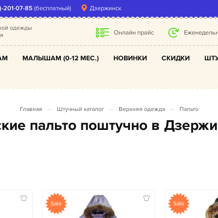
)-201-07-85
(бесплатный)
Дзержинск
ской одежды
Онлайн прайс
Еженедельн
ля
АМ
МАЛЫШАМ (0-12 МЕС.)
НОВИНКИ
СКИДКИ
ШТУ
Главная
Штучный каталог
Верхняя одежда
Пальто
тские пальто поштучно в Дзерж
Sale
Sale