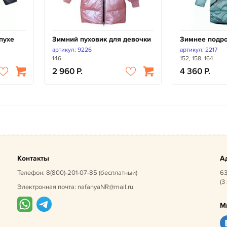
пухе
Зимний пуховик для девочки
Зимнее подро
артикул: 9226
артикул: 2217
146
152, 158, 164
2 960
4 360
Контакты
А
Телефон:
8(800)-201-07-85
(бесплатный)
63
(3
Электронная почта:
nafanyaNR@mail.ru
М