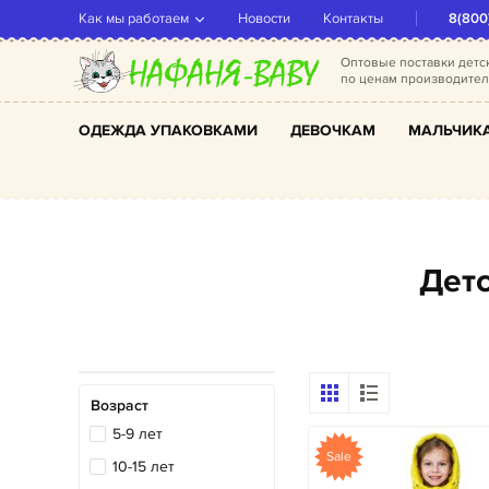
Как мы работаем
Новости
Контакты
8(800
Оптовые поставки дет
по ценам производите
ОДЕЖДА УПАКОВКАМИ
ДЕВОЧКАМ
МАЛЬЧИК
Де
Возраст
5-9 лет
Sale
10-15 лет