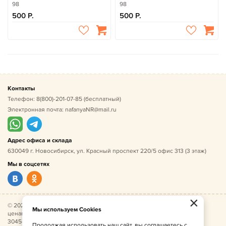
98
98
500
500
Контакты
Телефон:
8(800)-201-07-85
(бесплатный)
Электронная почта:
nafanyaNR@mail.ru
Адрес офиса и склада
630049 г. Новосибирск, ул. Красный проспект 220/5 офис 313 (3 этаж)
Мы в соцсетях
×
© 2026 Нафаня — оптовые поставки детской одежды по
Мы используем Cookies
ценам производителя. ИНН 541005493544, ОГРН
304541027500052.
Продолжая использовать наш сайт, вы соглашаетесь с