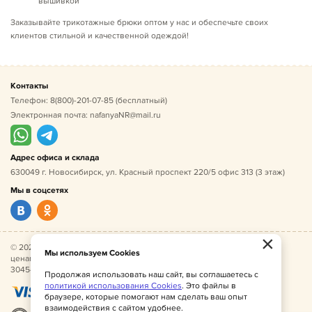
вышивкой
Заказывайте трикотажные брюки оптом у нас и обеспечьте своих
клиентов стильной и качественной одеждой!
Контакты
Телефон:
8(800)-201-07-85
(бесплатный)
Электронная почта:
nafanyaNR@mail.ru
Адрес офиса и склада
630049 г. Новосибирск, ул. Красный проспект 220/5 офис 313 (3 этаж)
Мы в соцсетях
×
© 2026 Нафаня — оптовые поставки детской одежды по
Мы используем Cookies
ценам производителя. ИНН 541005493544, ОГРН
304541027500052.
Продолжая использовать наш сайт, вы соглашаетесь с
политикой использования Cookies
. Это файлы в
браузере, которые помогают нам сделать ваш опыт
взаимодействия с сайтом удобнее.